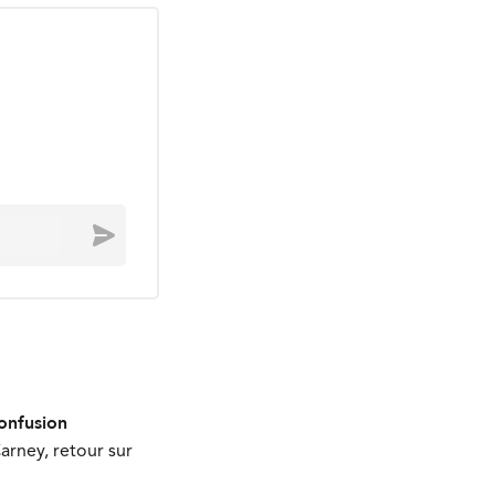
Envoyer
onfusion
arney, retour sur