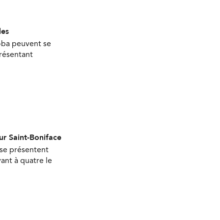
les
oba peuvent se
présentant
ur Saint-Boniface
 se présentent
ant à quatre le