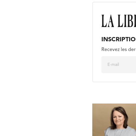
INSCRIPTI
Recevez les der
E
m
a
i
l
*