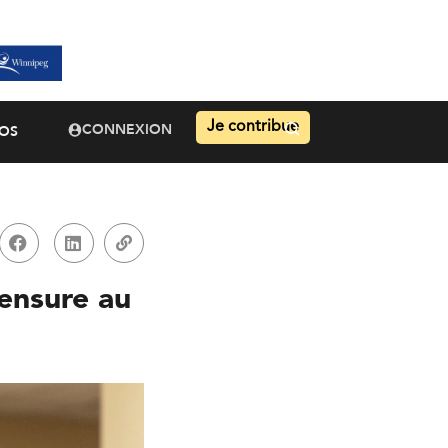
Je contribue
CONNEXION
OS
censure au