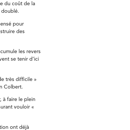
e du coût de la
a doublé.
 sensé pour
nstruire des
 cumule les revers
ent se tenir d’ici
très difficile »
n Colbert.
 à faire le plein
surant vouloir «
tion ont déjà