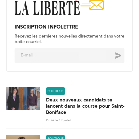
INSCRIPTION INFOLETTRE
Recevez les dernières nouvelles directement dans votre
boite courriel.
E
Envoyer
m
a
i
l
*
POLITIQUE
Deux nouveaux candidats se
lancent dans la course pour Saint-
Boniface
Publié le 19 juillet