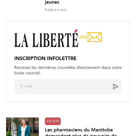
jeunes
Publié le 6 août
INSCRIPTION INFOLETTRE
Recevez les dernières nouvelles directement dans votre
boite courriel.
E
Envoyer
m
a
i
l
*
SOCIÉTÉ
Les pharmaciens du Manitoba
demandent plus de pouvoirs de