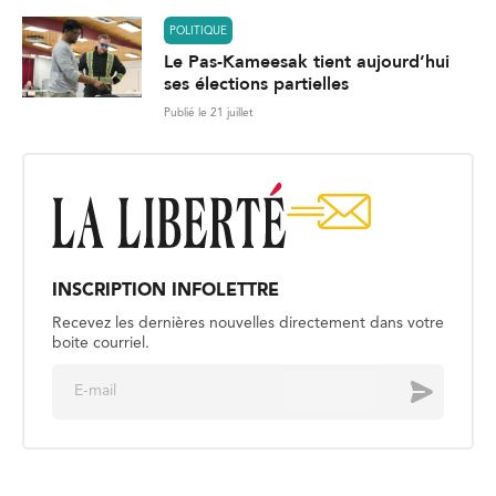
POLITIQUE
Le Pas-Kameesak tient aujourd’hui
ses élections partielles
Publié le 21 juillet
INSCRIPTION INFOLETTRE
Recevez les dernières nouvelles directement dans votre
boite courriel.
E
Envoyer
m
a
i
l
*