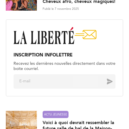
Cheveux afro, cheveux magiques!
Publié le 7 novembre 2025
INSCRIPTION INFOLETTRE
Recevez les dernières nouvelles directement dans votre
boite courriel.
E
Envoyer
m
a
i
l
*
ACTU JEUNESSE
Voici à quoi devrait ressembler la
future salle de bal de la Maison-