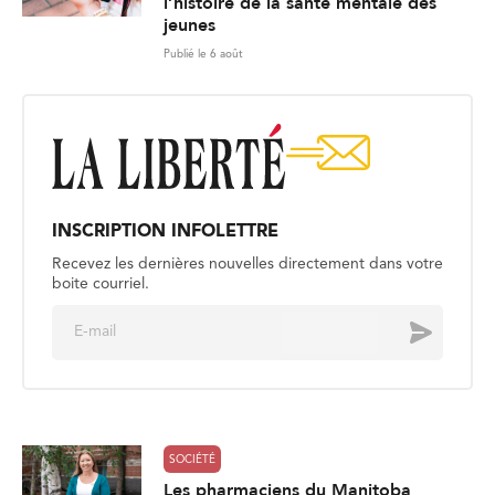
l’histoire de la santé mentale des
jeunes
Publié le 6 août
INSCRIPTION INFOLETTRE
Recevez les dernières nouvelles directement dans votre
boite courriel.
E
Envoyer
m
a
i
l
*
SOCIÉTÉ
Les pharmaciens du Manitoba