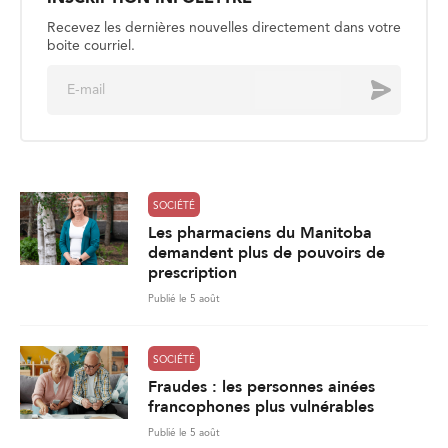
Recevez les dernières nouvelles directement dans votre
boite courriel.
E
Envoyer
m
a
i
l
*
SOCIÉTÉ
Les pharmaciens du Manitoba
demandent plus de pouvoirs de
prescription
Publié le 5 août
SOCIÉTÉ
Fraudes : les personnes ainées
francophones plus vulnérables
Publié le 5 août