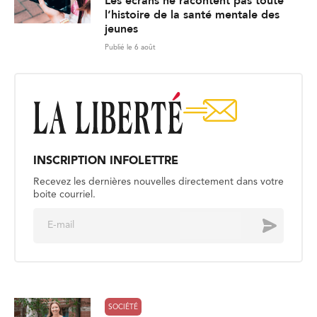
Les écrans ne racontent pas toute
l’histoire de la santé mentale des
jeunes
Publié le 6 août
INSCRIPTION INFOLETTRE
Recevez les dernières nouvelles directement dans votre
boite courriel.
E
Envoyer
m
a
i
l
*
SOCIÉTÉ