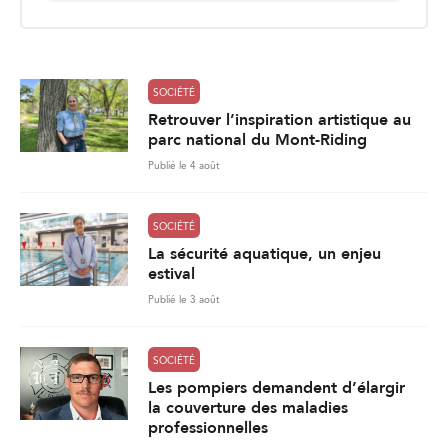
i
l
*
SOCIÉTÉ
Retrouver l’inspiration artistique au
parc national du Mont-Riding
Publié le 4 août
SOCIÉTÉ
La sécurité aquatique, un enjeu
estival
Publié le 3 août
SOCIÉTÉ
Les pompiers demandent d’élargir
la couverture des maladies
professionnelles