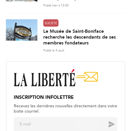
Publié hier à 12:00
SOCIÉTÉ
Le Musée de Saint-Boniface
recherche les descendants de ses
membres fondateurs
Publié le 4 août
INSCRIPTION INFOLETTRE
Recevez les dernières nouvelles directement dans votre
boite courriel.
E
Envoyer
m
a