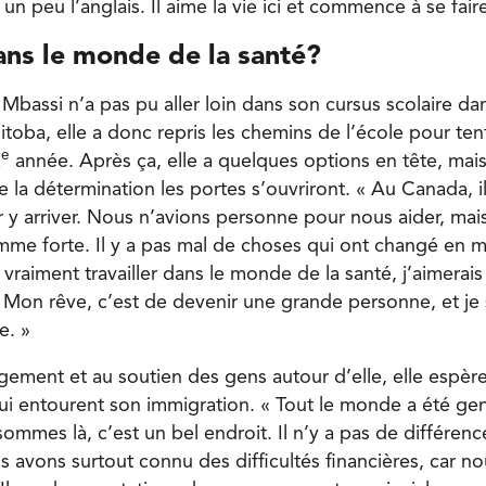
t un peu l’anglais. Il aime la vie ici et commence à se fair
ans le monde de la santé?
Mbassi n’a pas pu aller loin dans son cursus scolaire da
toba, elle a donc repris les chemins de l’école pour ten
e
2
année. Après ça, elle a quelques options en tête, mais 
e la détermination les portes s’ouvriront. « Au Canada, i
 y arriver. Nous n’avions personne pour nous aider, mai
emme forte. Il y a pas mal de choses qui ont changé en
s vraiment travailler dans le monde de la santé, j’aimerais
Mon rêve, c’est de devenir une grande personne, et je s
e. »
ement et au soutien des gens autour d’elle, elle espère 
qui entourent son immigration. « Tout le monde a été gen
mmes là, c’est un bel endroit. Il n’y a pas de différenc
s avons surtout connu des difficultés financières, car n