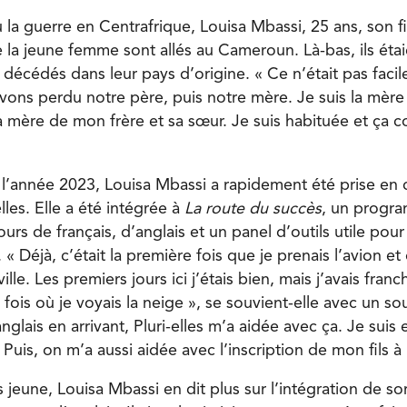
 la guerre en Centrafrique,
Louisa Mbassi, 25 ans, son fi
 la jeune femme sont allés au Cameroun. Là-bas, ils étai
 décédés dans leur pays d’origine. « Ce n’était pas facil
ons perdu notre père, puis notre mère. Je suis la mère 
 la mère de mon frère et sa sœur. Je suis habituée et ça c
e l’année 2023, Louisa Mbassi a rapidement été prise en 
lles. Elle a été intégrée à
La route du succès
, un progra
rs de français, d’anglais et un panel d’outils utile pou
. « Déjà, c’était la première fois que je prenais l’avion e
lle. Les premiers jours ici j’étais bien, mais j’avais fran
e fois où je voyais la neige », se souvient-elle avec un sou
anglais en arrivant, Pluri-elles m’a aidée avec ça. Je sui
 Puis, on m’a aussi aidée avec l’inscription de mon fils à 
s jeune, Louisa Mbassi en dit plus sur l’intégration de son