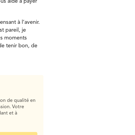
ous aide à payer
nsant à l’avenir.
t pareil, je
des moments
 de tenir bon, de
ion de qualité en
sion. Votre
ant et à