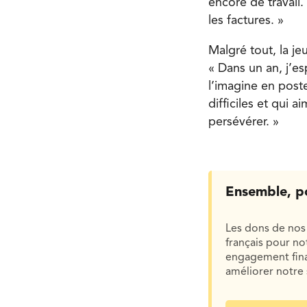
encore de travail.
les factures. »
Malgré tout, la j
« Dans un an, j’esp
l’imagine en post
difficiles et qui 
persévérer. »
Ensemble, p
Les dons de nos 
français pour n
engagement finan
améliorer notre 