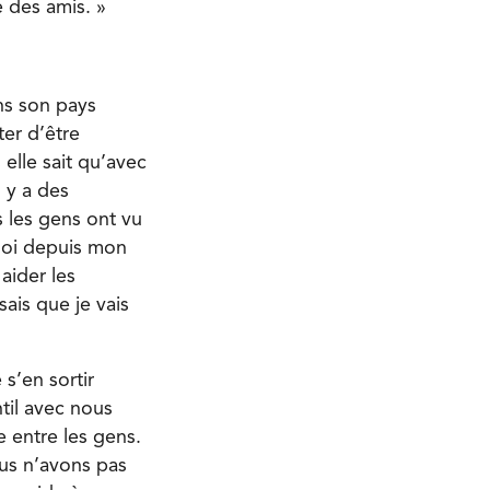
e des amis. »
ns son pays
ter d’être
elle sait qu’avec
l y a des
s les gens ont vu
 moi depuis mon
 aider les
ais que je vais
s’en sortir
til avec nous
e entre les gens.
ous n’avons pas