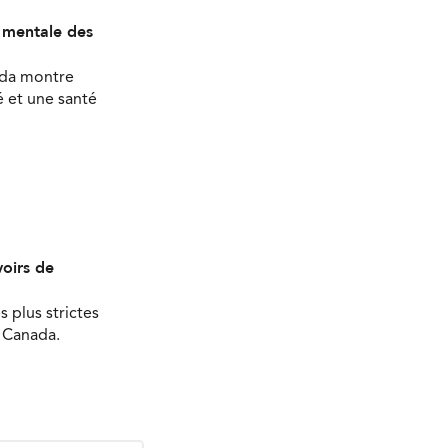
é mentale des
ada montre
 et une santé
oirs de
s plus strictes
u Canada.