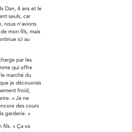
ls Dan, 4 ans et le
ent seuls, car
e, nous n’avions
de mon fils, mais
ontinue ici au
charge par les
mme qui offre
r le marché du
t que je découvrais
chement froid,
rire. « Je ne
s encore des cours
la garderie. »
 fils. « Ça va