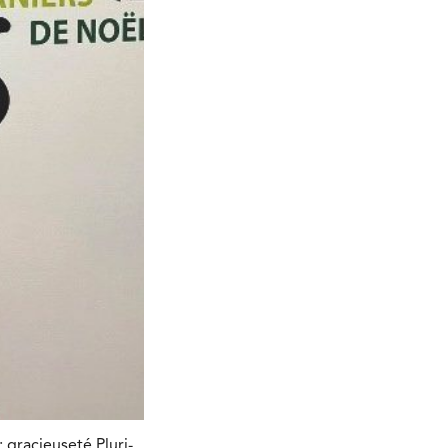
 gracieuseté Pluri-