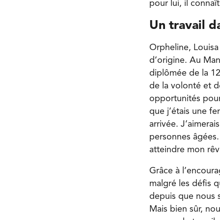
pour lui, il connaî
Un travail d
Orpheline, Louisa 
d’origine. Au Mani
diplômée de la 1
de la volonté et d
opportunités pour
que j’étais une f
arrivée. J’aimerai
personnes âgées. 
atteindre mon rêv
Grâce à l’encourag
malgré les défis 
depuis que nous so
Mais bien sûr, nou