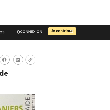
Je contribue
CONNEXION
OS
 de