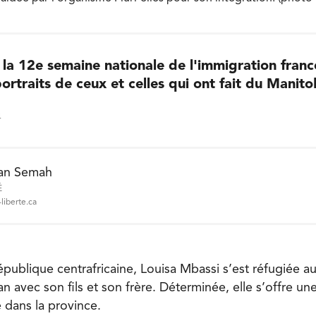
 la 12e semaine nationale de l'immigration fran
ortraits de ceux et celles qui ont fait du Manito
4
an Semah
É
liberte.ca
épublique centrafricaine, Louisa Mbassi s’est réfugiée au
n avec son fils et son frère. Déterminée, elle s’offre u
e dans la province.