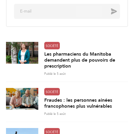
E
Envoyer
m
a
i
l
*
SOCIÉTÉ
Les pharmaciens du Manitoba
demandent plus de pouvoirs de
prescription
Publié le 5 août
SOCIÉTÉ
Fraudes : les personnes ainées
francophones plus vulnérables
Publié le 5 août
SOCIÉTÉ