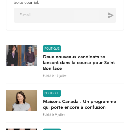
boite courriel.
E
Envoyer
m
a
i
l
*
POLITIQUE
Deux nouveaux candidats se
lancent dans la course pour Saint-
Boniface
Publié le 19 juillet
POLITIQUE
Maisons Canada : Un programme
qui porte encore à confusion
Publié le 9 juillet