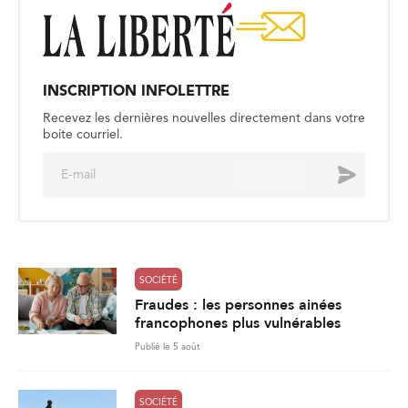
INSCRIPTION INFOLETTRE
Recevez les dernières nouvelles directement dans votre
boite courriel.
E
Envoyer
m
a
i
l
*
SOCIÉTÉ
Fraudes : les personnes ainées
francophones plus vulnérables
Publié le 5 août
SOCIÉTÉ