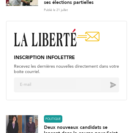
ses élections partielles
Publié le 21 juillet
INSCRIPTION INFOLETTRE
Recevez les dernières nouvelles directement dans votre
boite courriel.
E
Envoyer
m
a
i
l
*
POLITIQUE
Deux nouveaux candidats se