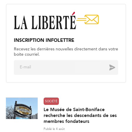
INSCRIPTION INFOLETTRE
Recevez les dernières nouvelles directement dans votre
boite courriel.
E
Envoyer
m
a
i
l
*
SOCIÉTÉ
Le Musée de Saint-Boniface
recherche les descendants de ses
membres fondateurs
Publié le 4 août