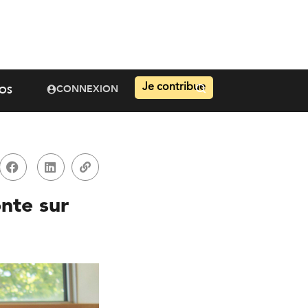
Je contribue
CONNEXION
OS
onte sur