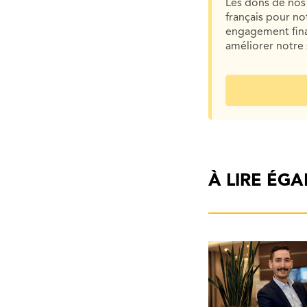
Les dons de nos 
français pour n
engagement finan
améliorer notre 
À LIRE ÉG