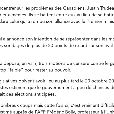
ncentrer sur les problèmes des Canadiens, Justin Trudeau
 eux-mêmes. Ils se battent entre eux au lieu de se battr
aré celui qui a rompu son alliance avec le Premier minist
ui a annoncé son intention de se représenter dans les mo
es sondages de plus de 20 points de retard sur son rival
jà déposé, en vain, trois motions de censure contre le
trop “faible” pour rester au pouvoir.
islatives doivent avoir lieu au plus tard le 20 octobre 2
tes estiment que le gouvernement a peu de chances de 
it des élections anticipées.
 nombreux coups mais cette fois-ci, c’est vraiment difficil
estimé auprès de l’AFP Frédéric Boily, professeur à l’Uni