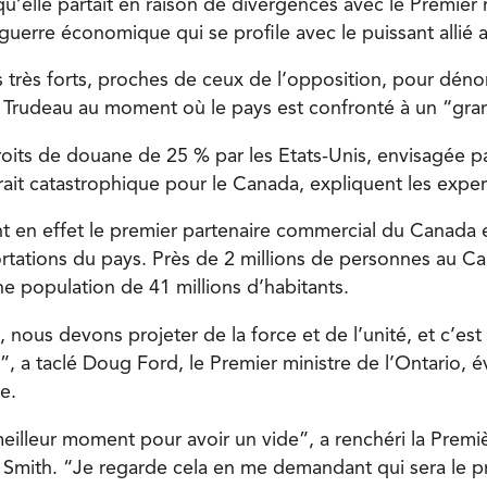
 qu’elle partait en raison de divergences avec le Premier m
guerre économique qui se profile avec le puissant allié 
 très forts, proches de ceux de l’opposition, pour dénon
Trudeau au moment où le pays est confronté à un “gran
roits de douane de 25 % par les Etats-Unis, envisagée pa
ait catastrophique pour le Canada, expliquent les exper
nt en effet le premier partenaire commercial du Canada e
tations du pays. Près de 2 millions de personnes au C
e population de 41 millions d’habitants.
 nous devons projeter de la force et de l’unité, et c’est
 a taclé Doug Ford, le Premier ministre de l’Ontario, é
e.
meilleur moment pour avoir un vide”, a renchéri la Premi
le Smith. “Je regarde cela en me demandant qui sera le 