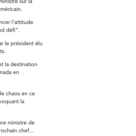
inistre sur la
américain.
cer l’attitude
d défi”.
r le président élu
ts.
t la destination
anada en
 le chaos en ce
voquant la
ère ministre de
prochain chef…