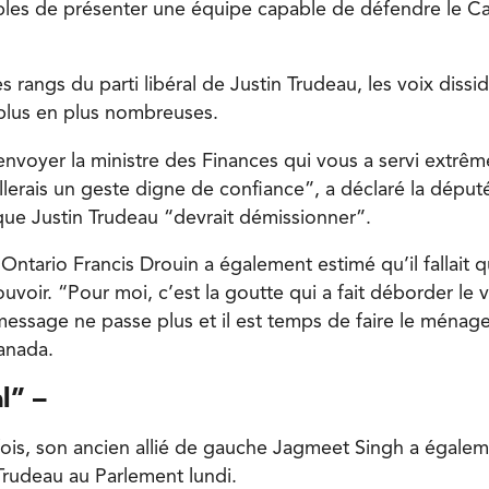
ables de présenter une équipe capable de défendre le Ca
s rangs du parti libéral de Justin Trudeau, les voix dissi
 plus en plus nombreuses.
renvoyer la ministre des Finances qui vous a servi extrê
llerais un geste digne de confiance”, a déclaré la déput
que Justin Trudeau “devrait démissionner”.
Ontario Francis Drouin a également estimé qu’il fallait q
voir. “Pour moi, c’est la goutte qui a fait déborder le v
essage ne passe plus et il est temps de faire le ménage”
anada.
l” –
fois, son ancien allié de gauche Jagmeet Singh a égale
rudeau au Parlement lundi.