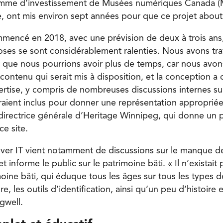
amme d’investissement de Musées numériques Canada 
ve, ont mis environ sept années pour que ce projet about
mencé en 2018, avec une prévision de deux à trois ans
oses se sont considérablement ralenties. Nous avons tr
 que nous pourrions avoir plus de temps, car nous av
 contenu qui serait mis à disposition, et la conception a
pertise, y compris de nombreuses discussions internes su
eraient inclus pour donner une représentation appropriée
 directrice générale d’Heritage Winnipeg, qui donne un
ce site.
over IT vient notamment de discussions sur le manque d
t informe le public sur le patrimoine bâti. « Il n’existait
moine bâti, qui éduque tous les âges sur tous les types d
re, les outils d’identification, ainsi qu’un peu d’histoire 
ugwell.