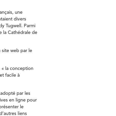
rançais, une
taient divers
dy Tugwell. Parmi
e la Cathédrale de
site web par le
e « la conception
t facile à
 adopté par les
ives en ligne pour
présenter le
d’autres liens