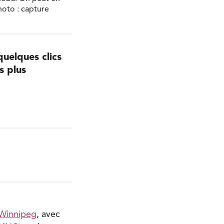
hoto : capture
uelques clics
s plus
 Winnipeg
, avec