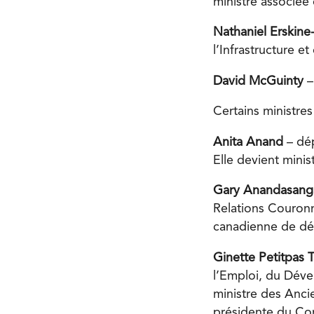
ministre associée 
Nathaniel Erskin
l’Infrastructure et
David McGuinty
–
Certains ministres
Anita Anand
– dé
Elle devient mini
Gary Anandasan
Relations Couronn
canadienne de d
Ginette Petitpas 
l’Emploi, du Déve
ministre des Anci
présidente du Con