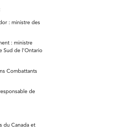
:
or : ministre des
nt : ministre
 Sud de l’Ontario
ens Combattants
 responsable de
es du Canada et