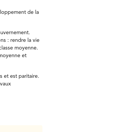
eloppement de la
gouvernement.
s : rendre la vie
 classe moyenne.
 moyenne et
et est paritaire.
avaux