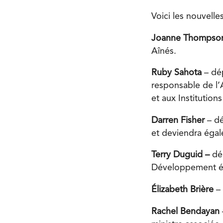
Voici les nouvell
Joanne Thomps
Aînés.
Ruby Sahota
– dé
responsable de l
et aux Institution
Darren Fisher
– d
et deviendra égal
Terry Duguid –
dép
Développement éc
Élizabeth Brière
–
Rachel Bendayan