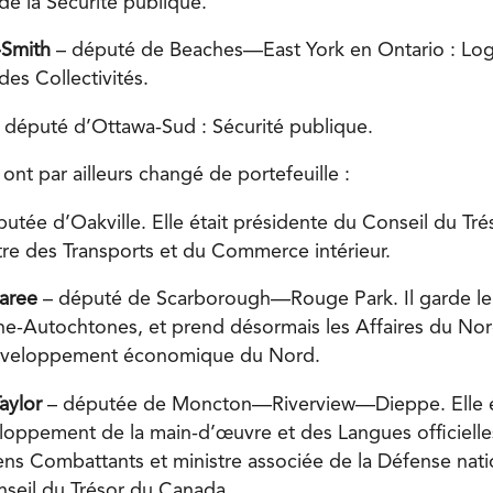
de la Sécurité publique.
e-Smith
– député de Beaches—East York en Ontario : Lo
 des Collectivités.
 député d’Ottawa-Sud : Sécurité publique.
 ont par ailleurs changé de portefeuille :
putée d’Oakville. Elle était présidente du Conseil du Tr
stre des Transports et du Commerce intérieur.
garee
– député de Scarborough—Rouge Park. Il garde le
e-Autochtones, et prend désormais les Affaires du Nor
éveloppement économique du Nord.
Taylor
– députée de Moncton—Riverview—Dieppe. Elle ét
loppement de la main-d’œuvre et des Langues officielles
ens Combattants et ministre associée de la Défense natio
seil du Trésor du Canada.