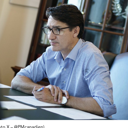
hoto X – @PMcanadien)