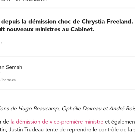
 depuis la démission choc de Chrystia Freeland.
huit nouveaux ministres au Cabinet.
24
an Semah
É
liberte.ca
ions de Hugo Beaucamp, Ophélie Doireau et André Boisj
on de
la démission de vice-première ministre
et également
in, Justin Trudeau tente de reprendre le contrôle de la s