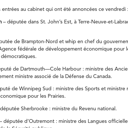
es entrées au cabinet qui ont été annoncées ce vendredi 
on
– députée dans St. John’s Est, à Terre-Neuve-et-Labrad
putée de Brampton-Nord et whip en chef du gouverneme
’Agence fédérale de développement économique pour le
s démocratiques.
éputé de Dartmouth—Cole Harbour : ministre des Anci
ement ministre associé de la Défense du Canada.
uté de Winnipeg Sud : ministre des Sports et ministre
onomique pour les Prairies.
 députée Sherbrooke : ministre du Revenu national.
– députée d’Outremont : ministre des Langues officiell