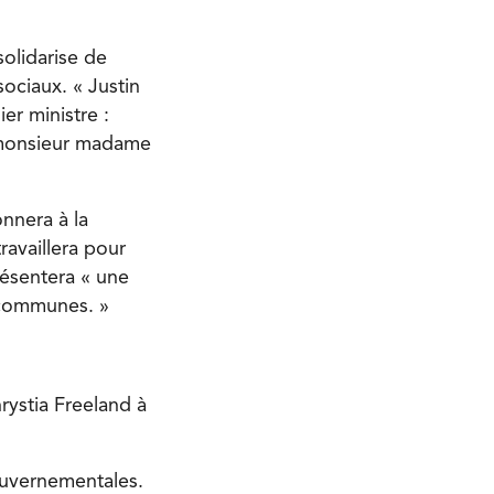
olidarise de
sociaux. « Justin
er ministre :
r monsieur madame
nnera à la
ravaillera pour
résentera « une
 communes. »
rystia Freeland à
gouvernementales.