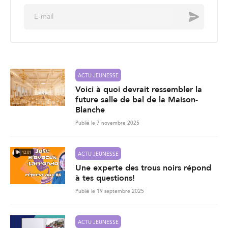
E
Envoyer
m
a
i
l
*
ACTU JEUNESSE
Voici à quoi devrait ressembler la
future salle de bal de la Maison-
Blanche
Publié le 7 novembre 2025
12:01
ACTU JEUNESSE
Une experte des trous noirs répond
à tes questions!
Publié le 19 septembre 2025
ACTU JEUNESSE