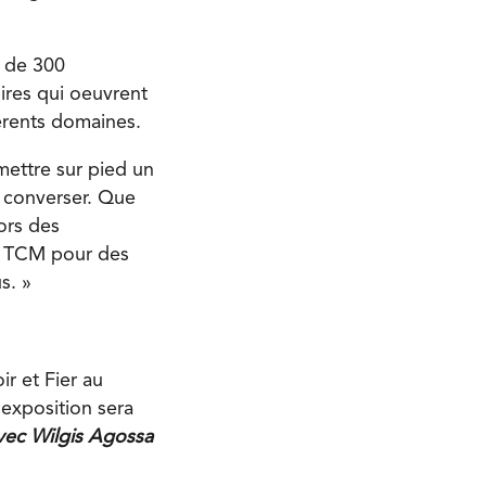
a de 300
ires qui oeuvrent
férents domaines.
mettre sur pied un
r converser. Que
ors des
du TCM pour des
us. »
r et Fier au
 exposition sera
avec Wilgis Agossa