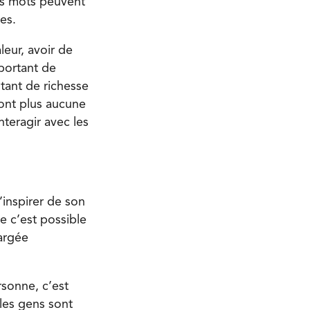
Les mots peuvent
les.
eur, avoir de
mportant de
tant de richesse
’ont plus aucune
teragir avec les
’inspirer de son
ce c’est possible
hargée
sonne, c’est
 les gens sont