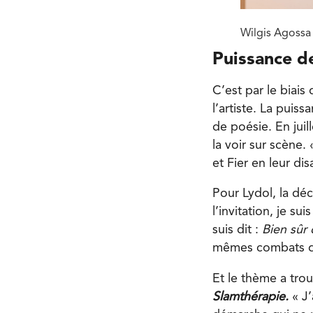
Wilgis Agossa 
Puissance d
C’est par le biais
l’artiste. La puis
de poésie. En juil
la voir sur scène.
et Fier en leur dis
Pour Lydol, la déc
l’invitation, je su
suis dit :
Bien sûr 
mêmes combats que
Et le thème a trouv
Slamthérapie.
« J