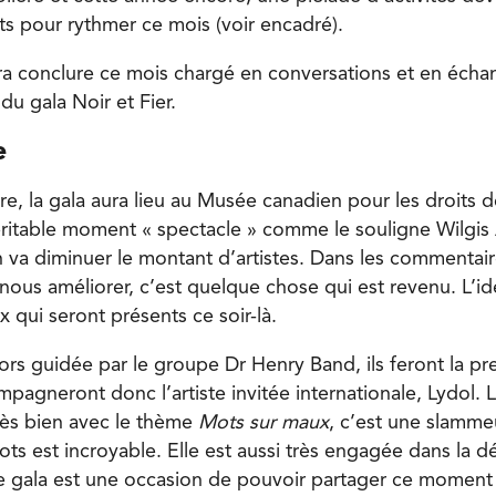
s pour rythmer ce mois (voir encadré).
ra conclure ce mois chargé en conversations et en échan
du gala Noir et Fier.
e
e, la gala aura lieu au Musée canadien pour les droits d
éritable moment « spectacle » comme le souligne Wilgis
n va diminuer le montant d’artistes. Dans les commentai
nous améliorer, c’est quelque chose qui est revenu. L’id
 qui seront présents ce soir-là.
lors guidée par le groupe Dr Henry Band, ils feront la pr
mpagneront donc l’artiste invitée internationale, Lydol.
rès bien avec le thème
Mots sur maux
, c’est une slamme
s est incroyable. Elle est aussi très engagée dans la d
e gala est une occasion de pouvoir partager ce moment 