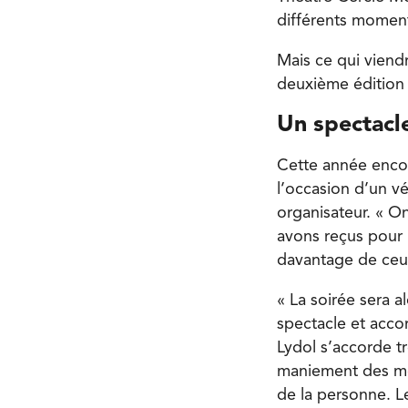
différents moment
Mais ce qui viend
deuxième édition 
Un spectacl
Cette année encor
l’occasion d’un v
organisateur. « O
avons reçus pour 
davantage de ceux
« La soirée sera a
spectacle et acco
Lydol s’accorde t
maniement des mot
de la personne. L