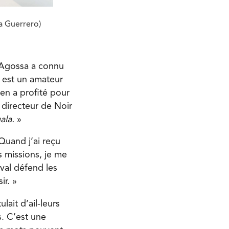
ta Guerrero)
 Agossa a connu
i est un amateur
 en a profité pour
é directeur de Noir
gala.
»
 Quand j’ai reçu
es missions, je me
ival défend les
ir. »
lait d’ail-leurs
. C’est une