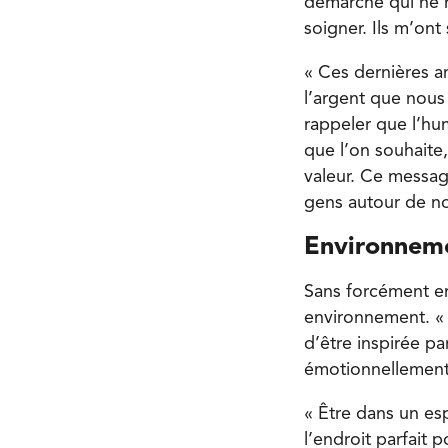
démarche qui ne m
soigner. Ils m’on
« Ces dernières a
l’argent que nous
rappeler que l’hu
que l’on souhaite
valeur. Ce messag
gens autour de no
Environneme
Sans forcément en
environnement. « J
d’être inspirée pa
émotionnellement
« Être dans un es
l’endroit parfait