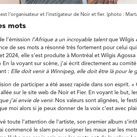
est l’organisateur et l’instigateur de Noir et fier. (photo : Mar
es mots
 de l’émission
l’Afrique a un incroyable talent
que Wilgis
sance de ses mots a résonné très fortement pour celui qu
let 2024, elle s’est produite à Montréal et Wilgis Agossa
 « En la voyant sur scène, j’ai écrit directement au comit
ant :
Elle doit venir à Winnipeg, elle doit être là pour le 
ision de participer a été assez rapide dans son esprit. «
is allée sur le site web de Noir et Fier. En voyant le but, l
que j’ai envie de venir.
Nos valeurs sont alignées, le fest
 moi alors si je peux donner de la voix c’est avec plais
é toute l’attention de l’artiste, son premier album s’intitu
’ai commencé le slam pour soigner les maux par les mots