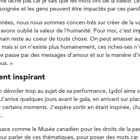
e lâche pas car je sais que les mots ont de la valeur. 
t soignée et les gens peuvent être impactés par ces paro
nnées, nous nous sommes concen-trés sur créer de la val
 avons oublié la valeur de l’humanité. Pour moi, c’est i
main reste au coeur de toute chose. On peut amasser au
, mais si on n’existe plus humainement, ces riches-ses n
e passe par des messages d’amour et sur la manière d’in
us. »
nt inspirant
 dévoiler trop au sujet de sa performance, Lydol aime s
’arrive quelques jours avant le gala, en arrivant sur pla
r certains moments. J’espère sortir en étant inspirée, c
..
pace comme le Musée canadien pour les droits de la per
 pour parler de ces thématiques, pour poser des mots car