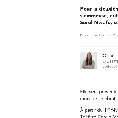
Pour la deuxième
slammeuse, aut
Sorel Nwafo, se
Publié le 24 décembre 20
Ophéli
LA LIBERT
odoireau@l
Elle sera présent
mois de célébrati
er
À partir du 1
fév
Théâtre Cercle Mol