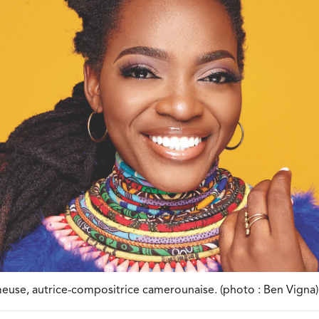
euse, autrice-compositrice camerounaise. (photo : Ben Vigna)