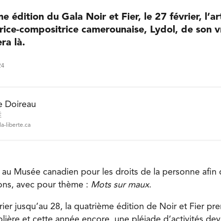
 édition du Gala Noir et Fier, le 27 février, l’ar
rice-compositrice camerounaise, Lydol, de son v
ra là.
24
e Doireau
É
a-liberte.ca
e au Musée canadien pour les droits de la personne afin 
ons, avec pour thème :
Mots sur maux
.
rier jusqu’au 28, la quatrième édition de Noir et Fier pr
ière et cette année encore, une pléiade d’activités devra