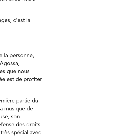
ges, c’est la
e la personne,
 Agossa,
res que nous
ée est de profiter
emière partie du
 La musique de
use, son
éfense des droits
très spécial avec