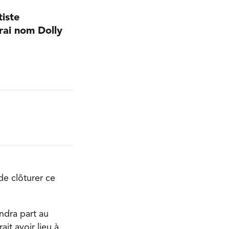
tiste
rai nom Dolly
de clôturer ce
endra part au
it avoir lieu à