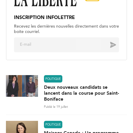
INSCRIPTION INFOLETTRE
Recevez les dernières nouvelles directement dans votre
boite courriel.
E
Envoyer
m
a
i
l
*
POLITIQUE
Deux nouveaux candidats se
lancent dans la course pour Saint-
Boniface
Publié le 19 juillet
POLITIQUE
Maisons Canada : Un programme