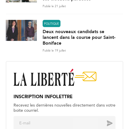
Publié le 21 juillet
POLITIQUE
Deux nouveaux candidats se
lancent dans la course pour Saint-
Boniface
Publié le 19 juillet
INSCRIPTION INFOLETTRE
Recevez les dernières nouvelles directement dans votre
boite courriel.
E
Envoyer
m