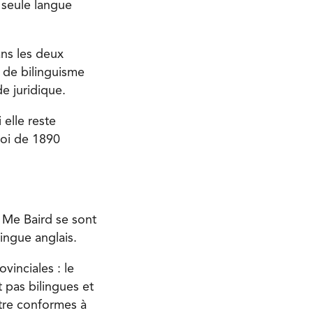
a seule langue
ans les deux
n de bilinguisme
de juridique.
 elle reste
 Loi de 1890
t Me Baird se sont
ingue anglais.
vinciales : le
t pas bilingues et
’être conformes à