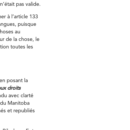
’était pas valide.
r à l’article 133
langues, puisque
 choses au
r de la chose, le
ion toutes les
en posant la
aux droits
ndu avec clarté
s du Manitoba
més et republiés