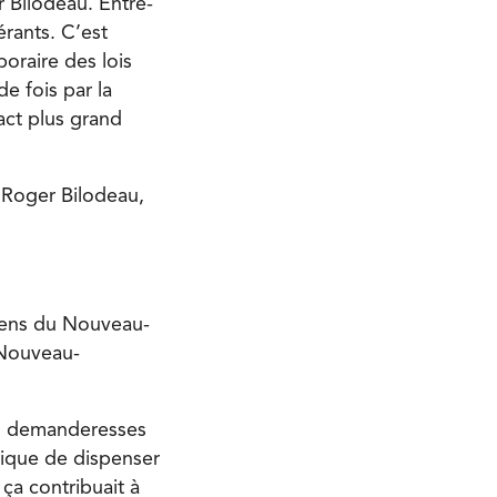
 Bilodeau. Entre-
érants. C’est
poraire des lois
e fois par la
act plus grand
i Roger Bilodeau,
diens du Nouveau-
 Nouveau-
es demanderesses
tique de dispenser
ça contribuait à