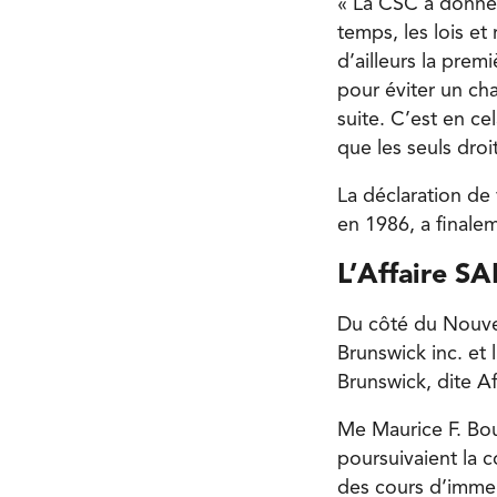
« La CSC a donné 
temps, les lois et
d’ailleurs la prem
pour éviter un cha
suite. C’est en c
que les seuls droi
La déclaration de 
en 1986, a finale
L’Affaire S
Du côté du Nouvea
Brunswick inc. et
Brunswick, dite A
Me Maurice F. Bou
poursuivaient la 
des cours d’immer