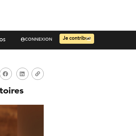
Je contribue
CONNEXION
OS
toires