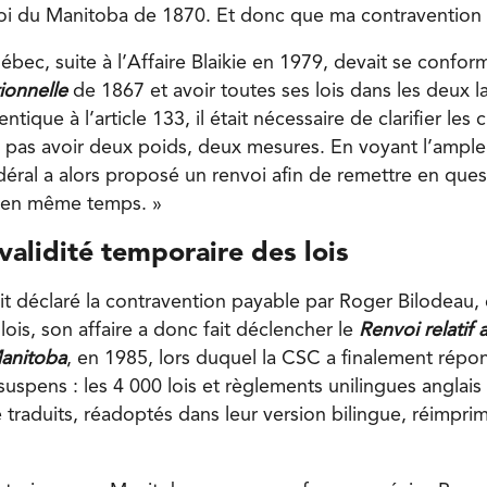
 Loi du Manitoba de 1870. Et donc que ma contravention n
ec, suite à l’Affaire Blaikie en 1979, devait se conforme
tionnelle
de 1867 et avoir toutes ses lois dans les deux 
dentique à l’article 133, il était nécessaire de clarifier les
pas avoir deux poids, deux mesures. En voyant l’ampleu
ral a alors proposé un renvoi afin de remettre en quest
s en même temps. »
alidité temporaire des lois
it déclaré la contravention payable par Roger Bilodeau, 
lois, son affaire a donc fait déclencher le
Renvoi relatif 
Manitoba
, en 1985, lors duquel la CSC a finalement répo
suspens : les 4 000 lois et règlements unilingues anglai
 traduits, réadoptés dans leur version bilingue, réimpri