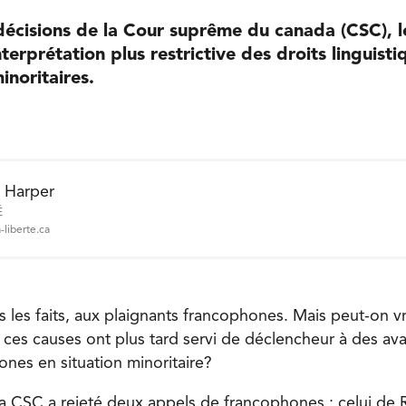
décisions de la Cour suprême du canada (CSC), 
terprétation plus restrictive des droits linguist
noritaires.
e Harper
É
-liberte.ca
s les faits, aux plaignants francophones. Mais peut-on v
 ces causes ont plus tard servi de déclencheur à des a
ones en situation minoritaire?
la CSC a rejeté deux appels de francophones : celui de