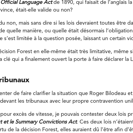
’
Official Language Act
de 1890, qui faisait de l’anglais l
ovince, était-elle valide ou non?
 non, mais sans dire si les lois devraient toutes être d
 de quelle manière, ou quelle était désormais l’obligatio
e s’est limitée à la question posée, laissant un certain vi
écision Forest en elle-même était très limitative, même si
la clé qui a finalement ouvert la porte à faire déclarer la
tribunaux
nter de faire clarifier la situation que Roger Bilodeau e
devant les tribunaux avec leur propre contravention unil
pour excès de vitesse, je pouvais contester deux lois pro
t et le Summary Convictions Act
. Ces deux lois n’étaien
rtu de la décision Forest, elles auraient dû l’être afin d