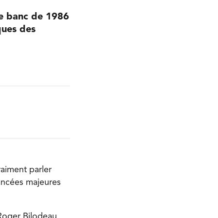
le banc de 1986
iques des
raiment parler
vancées majeures
 Roger Bilodeau