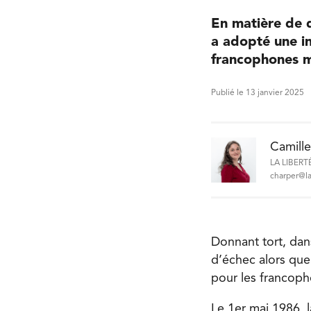
En matière de 
a adopté une in
francophones mi
Publié le 13 janvier 2025
Camill
LA LIBERT
charper@la
Donnant tort, dan
d’échec alors que
pour les francoph
Le 1er mai 1986, 