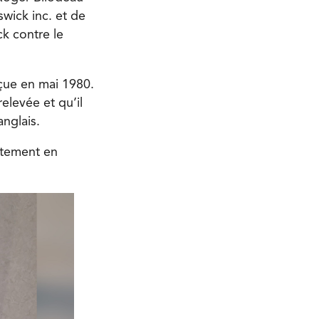
wick inc. et de
k contre le
eçue en mai 1980.
elevée et qu’il
anglais.
ctement en