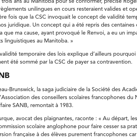
trois ans au Manitoba pour se conformer, précise Roger
 règlements unilingues en cours resteraient valides et op
ière fois que la CSC invoquait le concept de validité tem
os juridique. Un concept qui a été repris des centaines d
ela que ma cause, ayant provoqué le Renvoi, a eu un imp
ts linguistiques au Manitoba. »
validité temporaire des lois explique d’ailleurs pourquo
ment été sommé par la CSC de payer sa contravention.
ANB
u-Brunswick, la saga judiciaire de la Société des Aca
 l’Association des conseillers scolaires francophones du
ffaire SANB, remontait à 1983.
rque, avocat des plaignantes, raconte : « Au départ, l
commission scolaire anglophone pour faire cesser sa pra
sion française à des élèves purement francophones car 