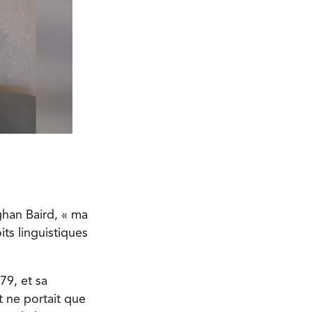
ghan Baird, « ma
ts linguistiques
79, et sa
t ne portait que