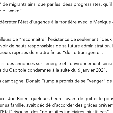
 de migrants ainsi que par les idées progressistes, qu’il
ogie “woke”.
décréter l’état d’urgence à la frontière avec le Mexique 
illeurs de “reconnaître” l’existence de seulement “deux 
savoir de hauts responsables de sa future administration
sieurs reprises de mettre fin au “délire transgenre”.
ssi des annonces sur l’énergie et l’environnement, ains
ts du Capitole condamnés à la suite du 6 janvier 2021.
sa campagne, Donald Trump a promis de se “venger” de 
ce, Joe Biden, quelques heures avant de quitter le pouv
r sa famille, avait décidé d’accorder des grâces prévent
’Etat” risquant des “poursuites judiciaires injustifiées”.