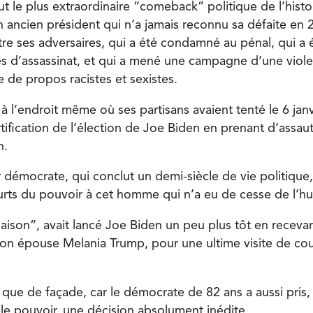
t le plus extraordinaire “comeback” politique de l’histo
n ancien président qui n’a jamais reconnu sa défaite en 2
e ses adversaires, qui a été condamné au pénal, qui a é
es d’assassinat, et qui a mené une campagne d’une viol
e de propos racistes et sexistes.
 à l’endroit même où ses partisans avaient tenté le 6 jan
ification de l’élection de Joe Biden en prenant d’assaut
n.
démocrate, qui conclut un demi-siècle de vie politique,
urts du pouvoir à cet homme qui n’a eu de cesse de l’hum
aison”, avait lancé Joe Biden un peu plus tôt en recev
 épouse Melania Trump, pour une ultime visite de cour
t que de façade, car le démocrate de 82 ans a aussi pris
le pouvoir, une décision absolument inédite.