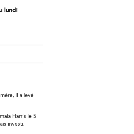
u lundi
ère, il a levé
mala Harris le 5
is investi.