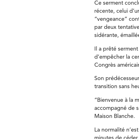
Ce serment conclu
récente, celui d’u
“vengeance” contr
par deux tentativ
sidérante, émaillé
Il a prêté serment
d’empêcher la cert
Congrès américai
Son prédécesseur 
transition sans he
“Bienvenue à la m
accompagné de son
Maison Blanche.
La normalité n’es
minutes de céder 