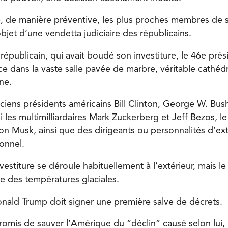
ié, de manière préventive, les plus proches membres de s
’objet d’une vendetta judiciaire des républicains.
républicain, qui avait boudé son investiture, le 46e pr
ace dans la vaste salle pavée de marbre, véritable cathédr
ne.
nciens présidents américains Bill Clinton, George W. Bus
 les multimilliardaires Mark Zuckerberg et Jeff Bezos, l
on Musk, ainsi que des dirigeants ou personnalités d’ex
sonnel.
estiture se déroule habituellement à l’extérieur, mais le
 des températures glaciales.
onald Trump doit signer une première salve de décrets.
romis de sauver l’Amérique du “déclin” causé selon lui, 