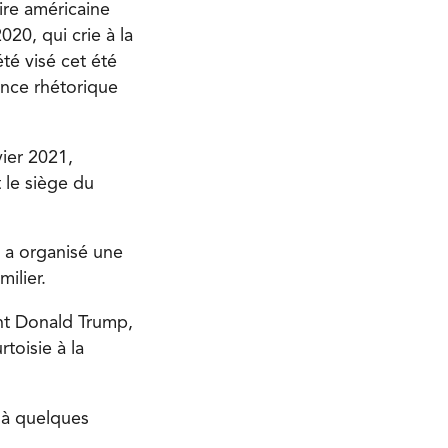
ire américaine
020, qui crie à la
té visé cet été
ence rhétorique
vier 2021,
 le siège du
 a organisé une
ilier.
ant Donald Trump,
toisie à la
, à quelques