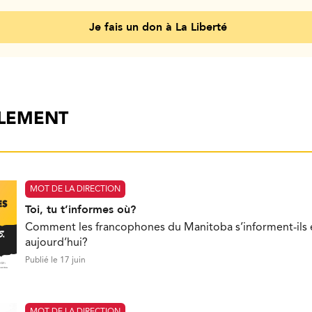
Je fais un don à La Liberté
ALEMENT
MOT DE LA DIRECTION
Toi, tu t’informes où?
Comment les francophones du Manitoba s’informent-ils e
aujourd’hui?
Publié le 17 juin