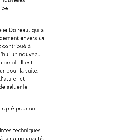
 nouvelles
uipe
lie Doireau, qui a
gagement envers
La
t contribué à
rd’hui un nouveau
ompli. Il est
r pour la suite.
’attirer et
de saluer le
s opté pour un
intes techniques
t à la communauté.