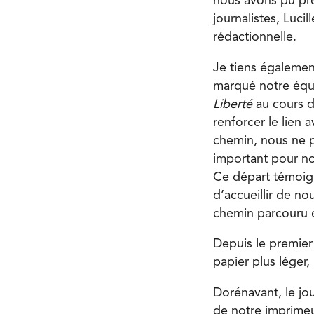
nous avons pu pre
journalistes, Luci
rédactionnelle.
Je tiens égalemen
marqué notre équi
Liberté
au cours d
renforcer le lien 
chemin, nous ne p
important pour nou
Ce départ témoigne
d’accueillir de no
chemin parcouru 
Depuis le premier
papier plus léger
Dorénavant, le jo
de notre imprimeu