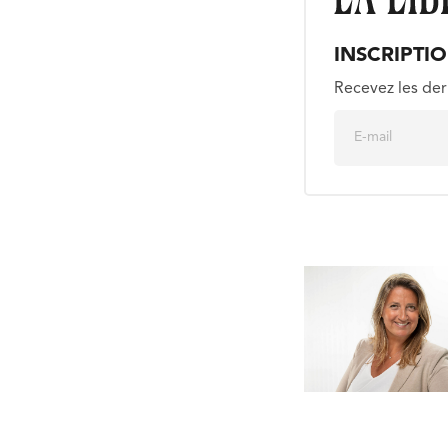
INSCRIPTI
Recevez les der
E
m
a
i
l
*