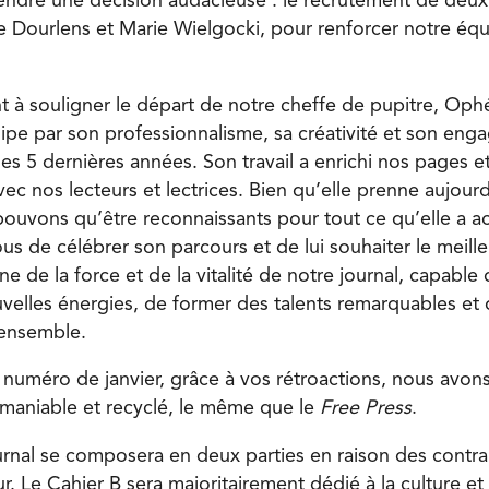
ndre une décision audacieuse : le recrutement de deux
lle Dourlens et Marie Wielgocki, pour renforcer notre éq
t à souligner le départ de notre cheffe de pupitre, Ophé
pe par son professionnalisme, sa créativité et son en
es 5 dernières années. Son travail a enrichi nos pages e
avec nos lecteurs et lectrices. Bien qu’elle prenne aujou
ouvons qu’être reconnaissants pour tout ce qu’elle a acc
s de célébrer son parcours et de lui souhaiter le meilleu
 de la force et de la vitalité de notre journal, capable d
uvelles énergies, de former des talents remarquables et 
ensemble.
 numéro de janvier, grâce à vos rétroactions, nous avon
, maniable et recyclé, le même que le
Free Press
.
urnal se composera en deux parties en raison des contra
r. Le Cahier B sera majoritairement dédié à la culture e