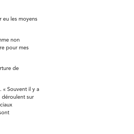
r eu les moyens
omme non
père pour mes
rture de
 « Souvent il y a
 déroulent sur
ciaux
sont