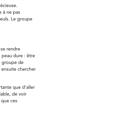
récieuse.
e à ne pas
seuls. Le groupe
 se rendre
 peau dure : être
e groupe de
r ensuite chercher
rtante que d’aller
able, de voir
r que ces