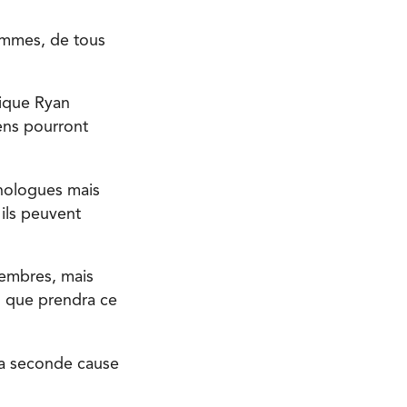
ommes, de tous
dique Ryan
ens pourront
chologues mais
 ils peuvent
membres, mais
on que prendra ce
la seconde cause