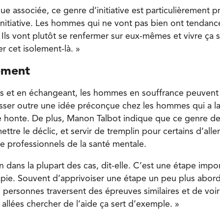
e associée, ce genre d’initiative est particulièrement p
 initiative. Les hommes qui ne vont pas bien ont tendanc
Ils vont plutôt se renfermer sur eux-mêmes et vivre ça 
r cet isolement-là. »
lement
ens et en échangeant, les hommes en souffrance peuvent
asser outre une idée préconçue chez les hommes qui a la
e honte. De plus, Manon Talbot indique que ce genre d
ttre le déclic, et servir de tremplin pour certains d’alle
de professionnels de la santé mentale.
n dans la plupart des cas, dit-elle. C’est une étape impo
apie. Souvent d’apprivoiser une étape un peu plus abord
s personnes traversent des épreuves similaires et de voi
allées chercher de l’aide ça sert d’exemple. »