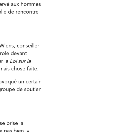
éservé aux hommes
salle de rencontre
Wiens, conseiller
arole devant
er la
Loi sur la
mais chose faite.
rovoqué un certain
n groupe de soutien
se brise la
a pas bien. «