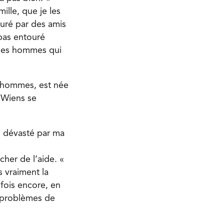
ille, que je les
ouré par des amis
 pas entouré
r les hommes qui
s hommes, est née
 Wiens se
is dévasté par ma
cher de l’aide. «
 vraiment la
 fois encore, en
s problèmes de