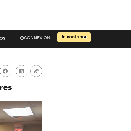
Je contribue
CONNEXION
OS
res