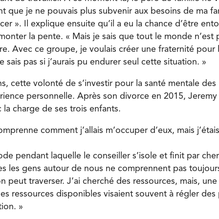
nt que je ne pouvais plus subvenir aux besoins de ma fam
r ». Il explique ensuite qu’il a eu la chance d’être ent
emonter la pente. « Mais je sais que tout le monde n’est
tre. Avec ce groupe, je voulais créer une fraternité pou
e sais pas si j’aurais pu endurer seul cette situation. »
, cette volonté de s’investir pour la santé mentale de
rience personnelle. Après son divorce en 2015, Jeremy
 la charge de ses trois enfants.
e comprenne comment j’allais m’occuper d’eux, mais j’éta
de pendant laquelle le conseiller s’isole et finit par cher
s les gens autour de nous ne comprennent pas toujours
n peut traverser. J’ai cherché des ressources, mais, une
es ressources disponibles visaient souvent à régler de
ion. »