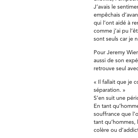
J’avais le sentime
empêchais d’avance
qui l’ont aidé à r
comme j’ai pu l’ê
sont seuls car je n
Pour Jeremy Wiens
aussi de son expé
retrouve seul avec
« Il fallait que j
séparation. »
S’en suit une pério
En tant qu’homme
souffrance que l’o
tant qu’hommes, l
colère ou d’addict