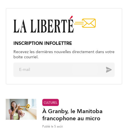
INSCRIPTION INFOLETTRE
Recevez les dernières nouvelles directement dans votre
boite courriel.
E
Envoyer
m
a
i
l
*
CULTUREL
À Granby, le Manitoba
francophone au micro
Publié le 5 août