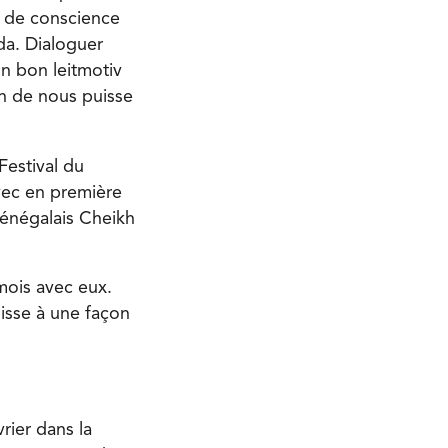
e de conscience
ada. Dialoguer
un bon leitmotiv
un de nous puisse
Festival du
avec en première
 sénégalais Cheikh
mois avec eux.
hisse à une façon
ier dans la