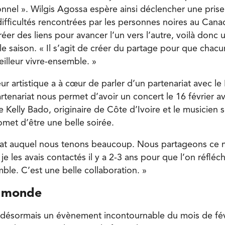
nnel ». Wilgis Agossa espère ainsi déclencher une pris
 difficultés rencontrées par les personnes noires au Can
réer des liens pour avancer l’un vers l’autre, voilà donc 
le saison. « Il s’agit de créer du partage pour que chac
illeur vivre-ensemble. »
eur artistique a à cœur de parler d’un partenariat avec le 
rtenariat nous permet d’avoir un concert le 16 février 
e Kelly Bado, originaire de Côte d’Ivoire et le musicien
omet d’être une belle soirée.
riat auquel nous tenons beaucoup. Nous partageons ce 
 je les avais contactés il y a 2-3 ans pour que l’on réfléc
mble. C’est une belle collaboration. »
e monde
désormais un évènement incontournable du mois de févr