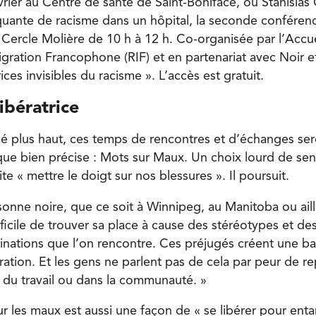
vrier au Centre de santé de Saint-Boniface, où Stanislas 
ante de racisme dans un hôpital, la seconde conférence
e Cercle Molière de 10 h à 12 h. Co-organisée par l’Accu
ration Francophone (RIF) et en partenariat avec Noir et 
ices invisibles du racisme ». L’accès est gratuit.
ibératrice
plus haut, ces temps de rencontres et d’échanges ser
ue bien précise : Mots sur Maux. Un choix lourd de sen
e « mettre le doigt sur nos blessures ». Il poursuit.
sonne noire, que ce soit à Winnipeg, au Manitoba ou ail
fficile de trouver sa place à cause des stéréotypes et de
inations que l’on rencontre. Ces préjugés créent une bar
ation. Et les gens ne parlent pas de cela par peur de re
u du travail ou dans la communauté. »
ur les maux est aussi une façon de « se libérer pour en