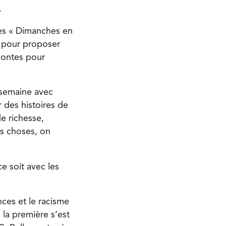
.
des « Dimanches en
e pour proposer
contes pour
 semaine avec
r des histoires de
de richesse,
es choses, on
e soit avec les
nces et le racisme
la première s’est