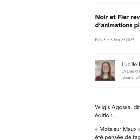
Noir et Fier re
d’animations pl
Publié le 6 février 2025
Lucille
LA LIBERT
ldourlens@l
Wilgis Agossa, dir
édition.
« Mots sur Maux »
été pensée de faç