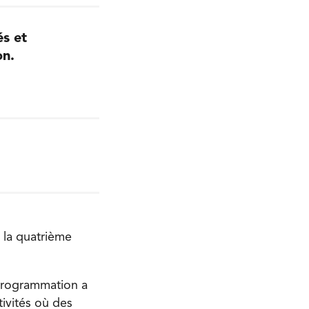
és et
on.
e la quatrième
programmation a
ivités où des