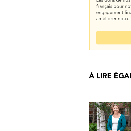
Les dons de nos 
français pour n
engagement finan
améliorer notre 
À LIRE ÉG