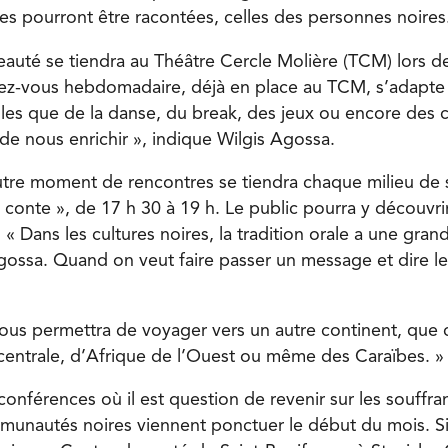
tes pourront être racontées, celles des personnes noires
auté se tiendra au Théâtre Cercle Molière (TCM) lors 
dez-vous hebdomadaire, déjà en place au TCM, s’adapt
lles que de la danse, du break, des jeux ou encore des 
de nous enrichir », indique Wilgis Agossa.
autre moment de rencontres se tiendra chaque milieu de
 conte », de 17 h 30 à 19 h. Le public pourra y découvri
 « Dans les cultures noires, la tradition orale a une gran
gossa. Quand on veut faire passer un message et dire l
us permettra de voyager vers un autre continent, que c
centrale, d’Afrique de l’Ouest ou même des Caraïbes. »
 conférences où il est question de revenir sur les souffra
munautés noires viennent ponctuer le début du mois. Si 