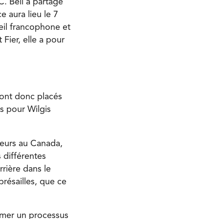
C. Bell a partagé
 aura lieu le 7
eil francophone et
Fier, elle a pour
ont donc placés
s pour Wilgis
leurs au Canada,
s différentes
rière dans le
présailles, que ce
tamer un processus