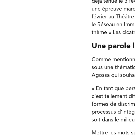
déjà tenue le 3 fé
une épreuve marqu
février au Théâtr
le Réseau en Immig
thème « Les cicatr
Une parole l
Comme mentionné 
sous une thématiq
Agossa qui souhait
« En tant que per
c’est tellement di
formes de discrim
processus d’intégr
soit dans le milie
Mettre les mots s