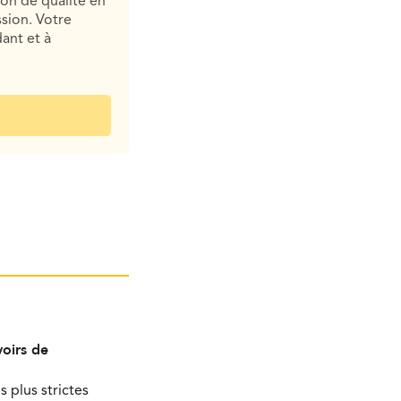
ion de qualité en
sion. Votre
ant et à
oirs de
s plus strictes