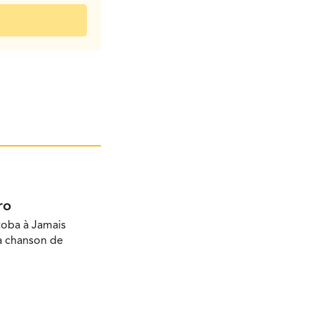
ro
toba à Jamais
la chanson de