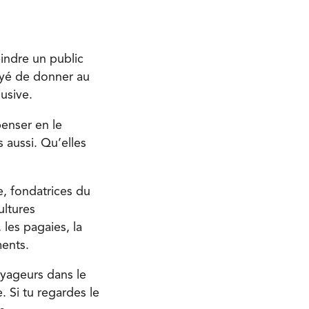
eindre un public
sayé de donner au
usive.
penser en le
 aussi. Qu’elles
e, fondatrices du
ultures
les pagaies, la
ments.
oyageurs dans le
. Si tu regardes le