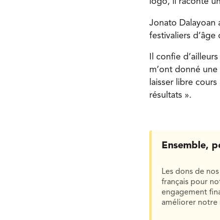
logo, il raconte u
Jonato Dalayoan a
festivaliers d’âge
Il confie d’ailleur
m’ont donné une gr
laisser libre cour
résultats ».
Ensemble, p
Les dons de nos 
français pour n
engagement finan
améliorer notre 