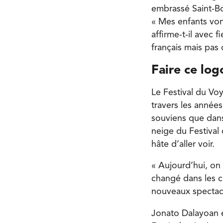
embrassé Saint-Bo
« Mes enfants von
affirme-t-il avec 
français mais pas d
Faire ce log
Le Festival du Vo
travers les année
souviens que dans
neige du Festival 
hâte d’aller voir.
« Aujourd’hui, on
changé dans les ci
nouveaux spectacle
Jonato Dalayoan é