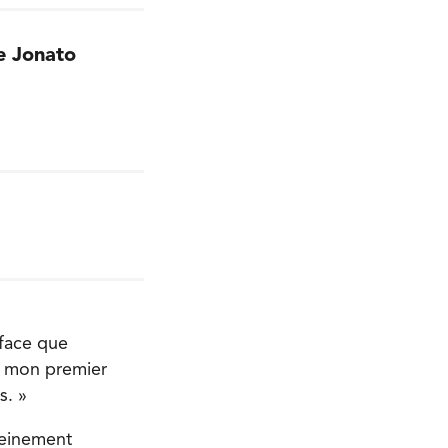
e Jonato
iface que
it mon premier
s. »
leinement