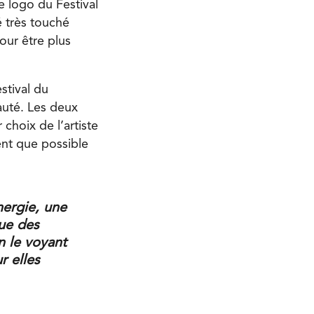
le logo du Festival
é très touché
our être plus
stival du
auté. Les deux
choix de l’artiste
ment que possible
nergie, une
que des
n le voyant
r elles