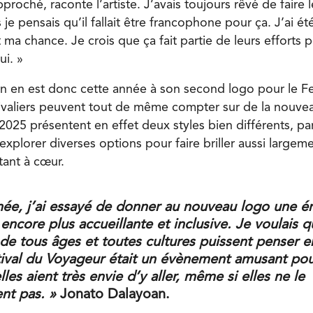
pproché, raconte l’artiste. J’avais toujours rêvé de faire 
je pensais qu’il fallait être francophone pour ça. J’ai ét
ma chance. Je crois que ça fait partie de leurs efforts p
ui. »
n en est donc cette année à son second logo pour le Fe
tivaliers peuvent tout de même compter sur de la nouve
025 présentent en effet deux styles bien différents, par 
 à explorer diverses options pour faire briller aussi large
 tant à cœur.
née, j’ai essayé de donner au nouveau logo une é
encore plus accueillante et inclusive. Je voulais 
de tous âges et toutes cultures puissent penser e
tival du Voyageur était un évènement amusant pou
lles aient très envie d’y aller, même si elles ne le
nt pas. »
Jonato Dalayoan.