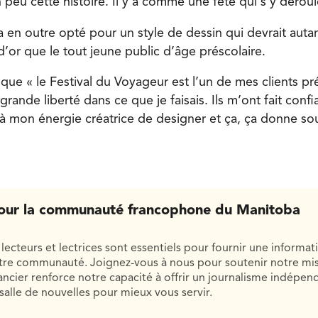
n peu cette histoire. Il y a comme une fête qui s’y déroul
 en outre opté pour un style de dessin qui devrait autan
 d’or que le tout jeune public d’âge préscolaire.
s que « le Festival du Voyageur est l’un de mes clients pré
ande liberté dans ce que je faisais. Ils m’ont fait confi
s à mon énergie créatrice de designer et ça, ça donne so
our la communauté francophone du Manitoba
lecteurs et lectrices sont essentiels pour fournir une informat
otre communauté. Joignez-vous à nous pour soutenir notre mis
cier renforce notre capacité à offrir un journalisme indépend
salle de nouvelles pour mieux vous servir.