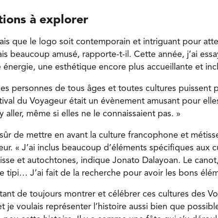
tions à explorer
ais que le logo soit contemporain et intriguant pour att
tais beaucoup amusé, rapporte-t-il. Cette année, j’ai es
énergie, une esthétique encore plus accueillante et incl
des personnes de tous âges et toutes cultures puissent 
tival du Voyageur était un évènement amusant pour elles
y aller, même si elles ne le connaissaient pas. »
 sûr de mettre en avant la culture francophone et métiss
eur. « J’ai inclus beaucoup d’éléments spécifiques aux c
sse et autochtones, indique Jonato Dalayoan. Le canot, 
le tipi… J’ai fait de la recherche pour avoir les bons élé
rtant de toujours montrer et célébrer ces cultures des V
et je voulais représenter l’histoire aussi bien que possible