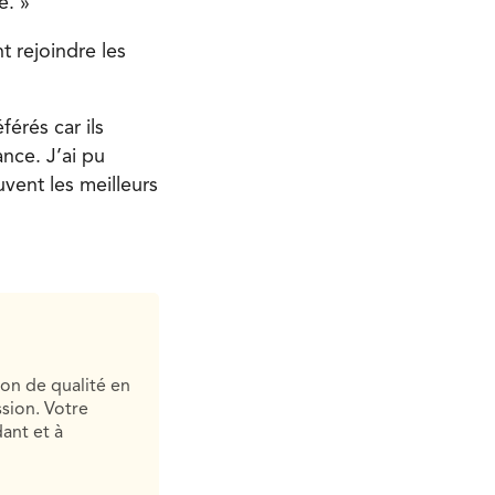
e. »
t rejoindre les
férés car ils
ance. J’ai pu
uvent les meilleurs
ion de qualité en
sion. Votre
ant et à