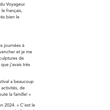
 du Voyageur.
le français,
très bien le
es journées à
ovencher et je me
culptures de
que j’avais très
stival a beaucoup
activités, de
te la famille! »
n 2024. « C’est le