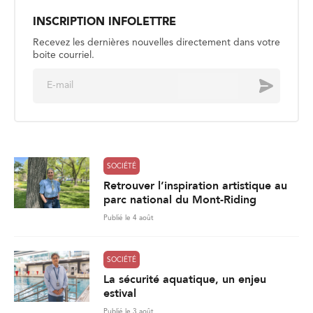
INSCRIPTION INFOLETTRE
Recevez les dernières nouvelles directement dans votre
boite courriel.
E
Envoyer
m
a
i
l
*
SOCIÉTÉ
Retrouver l’inspiration artistique au
parc national du Mont-Riding
Publié le 4 août
SOCIÉTÉ
La sécurité aquatique, un enjeu
estival
Publié le 3 août