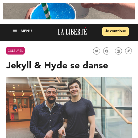
Je contribue
CULTUREL
Jekyll & Hyde se danse