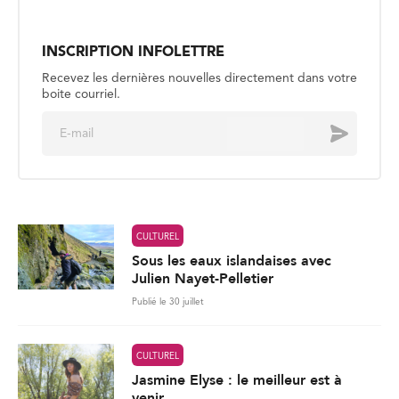
m
a
i
l
*
CULTUREL
Sous les eaux islandaises avec
Julien Nayet-Pelletier
Publié le 30 juillet
CULTUREL
Jasmine Elyse : le meilleur est à
venir
Publié le 27 juillet
CULTUREL
Les souvenirs de la Côte d’Ivoire,
partagés avec le monde