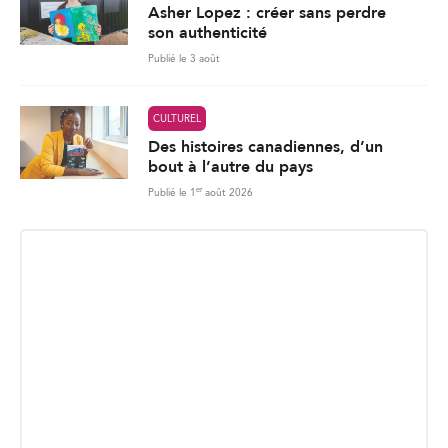
Asher Lopez : créer sans perdre
son authenticité
Publié le 3 août
CULTUREL
Des histoires canadiennes, d’un
bout à l’autre du pays
er
Publié le 1
août 2026
INSCRIPTION INFOLETTRE
Recevez les dernières nouvelles directement dans votre
boite courriel.
E
Envoyer