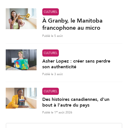
CULTUREL
À Granby, le Manitoba
francophone au micro
Publié le 5 août
CULTUREL
Asher Lopez : créer sans perdre
son authenticité
Publié le 3 août
CULTUREL
Des histoires canadiennes, d’un
bout à l’autre du pays
er
Publié le 1
août 2026