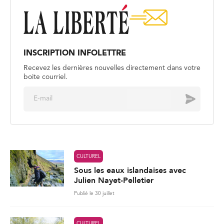
INSCRIPTION INFOLETTRE
Recevez les dernières nouvelles directement dans votre
boite courriel.
E
Envoyer
m
a
i
l
*
CULTUREL
Sous les eaux islandaises avec
Julien Nayet-Pelletier
Publié le 30 juillet
CULTUREL