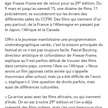
e
âge
Freeze Frame
est de retour pour sa 29
édition. Du
9 mars et jusqu’au samedi 15, une dizaine de films, 11
précisément, se succèderont sur les écrans des
différentes salles du CCFM. Des films qui viennent d’un
peu partout, de la France à l’Allemagne en passant par
le Japon, l’Afrique et le Canada.
Offrir à la jeunesse manitobaine une programmation
cinématographique variée, c’est la mission principale du
festival et ce n’est pas toujours facile. Pascal Boutroy,
directeur artistique et cofondateur de
Freeze Frame,
explique qu’il est parfois délicat de trouver des films
dans certains pays, comme l’Asie ou l’Afrique. « Nous
avons un film japonais cette année qui s’appelle
Insomniacs after school,
mais ça a été difficile de l’avoir
», explique-t-il. Une question de droits parfois, mais
aussi de différences culturelles.
« Ça arrive aussi avec les films africains, ou qui viennent
e
d’Inde. On en est à notre 29
édition et l’on a déjà
présenté des films indiens, mais j’en vois beaucoup plus