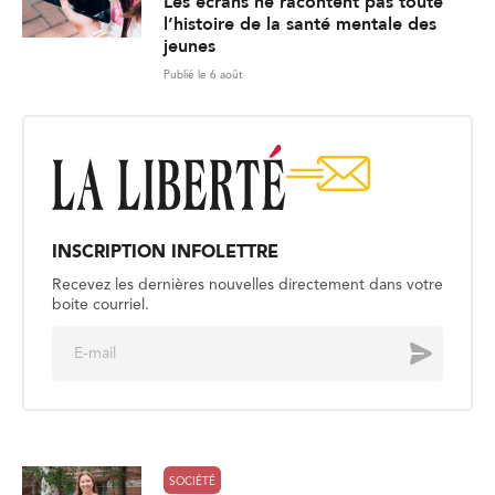
Les écrans ne racontent pas toute
l’histoire de la santé mentale des
jeunes
Publié le 6 août
INSCRIPTION INFOLETTRE
Recevez les dernières nouvelles directement dans votre
boite courriel.
E
Envoyer
m
a
i
l
*
SOCIÉTÉ