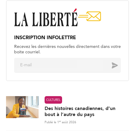
INSCRIPTION INFOLETTRE
Recevez les dernières nouvelles directement dans votre
boite courriel.
E
Envoyer
m
a
i
l
*
CULTUREL
Des histoires canadiennes, d’un
bout à l’autre du pays
er
Publié le 1
août 2026