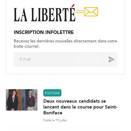
INSCRIPTION INFOLETTRE
Recevez les dernières nouvelles directement dans votre
boite courriel.
E
Envoyer
m
a
i
l
*
POLITIQUE
Deux nouveaux candidats se
lancent dans la course pour Saint-
Boniface
Publié le 19 juillet