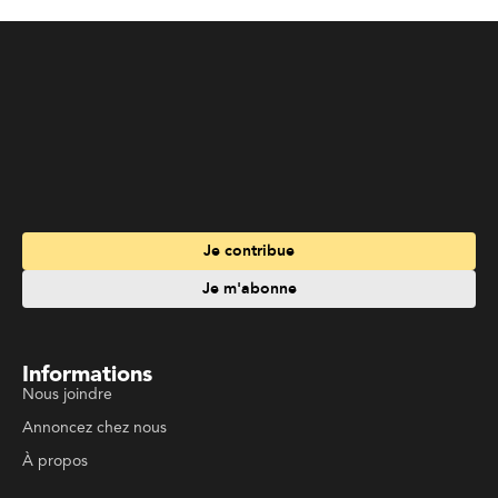
Informations
Nous joindre
Annoncez chez nous
À propos
Services
Travailler à La Liberté
Emplois en français
Archives
Suivez La Liberté