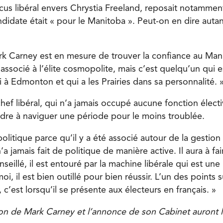
cus libéral envers Chrystia Freeland, reposait notammen
ndidate était « pour le Manitoba ». Peut-on en dire auta
rk Carney est en mesure de trouver la confiance au Mani
associé à l’élite cosmopolite, mais c’est quelqu’un qui e
 à Edmonton et qui a les Prairies dans sa personnalité. 
ef libéral, qui n’a jamais occupé aucune fonction électiv
re à naviguer une période pour le moins troublée.
e politique parce qu’il y a été associé autour de la gesti
n’a jamais fait de politique de manière active. Il aura à fa
onseillé, il est entouré par la machine libérale qui est un
i, il est bien outillé pour bien réussir. L’un des points s
, c’est lorsqu’il se présente aux électeurs en français. »
ion de Mark Carney et l’annonce de son Cabinet auront l