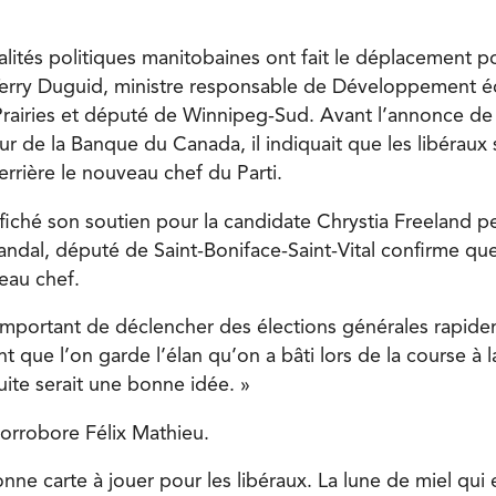
lités politiques manitobaines ont fait le déplacement po
e Terry Duguid, ministre responsable de Développement
rairies et député de Winnipeg-Sud. Avant l’annonce de l
r de la Banque du Canada, il indiquait que les libéraux s
derrière le nouveau chef du Parti.
affiché son soutien pour la candidate Chrystia Freeland p
dal, député de Saint-Boniface-Saint-Vital confirme que 
eau chef.
it important de déclencher des élections générales rapid
t que l’on garde l’élan qu’on a bâti lors de la course à l
uite serait une bonne idée. »
orrobore Félix Mathieu.
onne carte à jouer pour les libéraux. La lune de miel qui