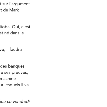
t sur l’argument
nt de Mark
toba. Oui, c’est
st né dans le
»
e, il faudra
on des banques
ire ses preuves,
e machine
ur lesquels il va
ieu ce vendredi