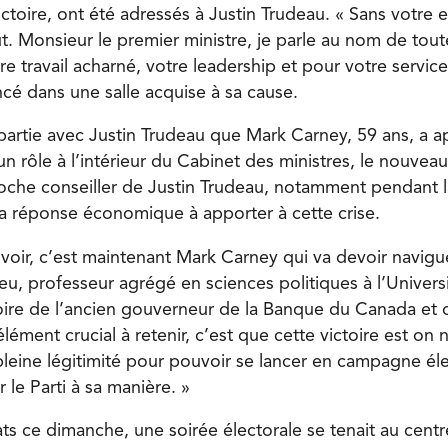
ctoire, ont été adressés à Justin Trudeau. « Sans votre 
t. Monsieur le premier ministre, je parle au nom de toute
e travail acharné, votre leadership et pour votre servic
lancé dans une salle acquise à sa cause.
partie avec Justin Trudeau que Mark Carney, 59 ans, a ap
un rôle à l’intérieur du Cabinet des ministres, le nouveau
proche conseiller de Justin Trudeau, notamment pendant 
a réponse économique à apporter à cette crise.
oir, c’est maintenant Mark Carney qui va devoir navigue
ieu, professeur agrégé en sciences politiques à l’Univer
ire de l’ancien gouverneur de la Banque du Canada et 
lément crucial à retenir, c’est que cette victoire est on n
 pleine légitimité pour pouvoir se lancer en campagne él
le Parti à sa manière. »
ats ce dimanche, une soirée électorale se tenait au centr