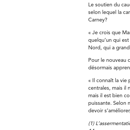
Le soutien du cau
selon lequel la ca
Carney?
« Je crois que Ma
quelqu’un qui est 
Nord, qui a grandi
Pour le nouveau ch
désormais apprend
« Il connaît la vi
centrales, mais il 
mais il est bien c
puissante. Selon mo
devoir s’améliorer
(1) L’assermentat