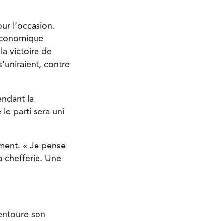
ur l’occasion.
 économique
a victoire de
’uniraient, contre
endant la
le parti sera uni
ement. « Je pense
a chefferie. Une
 entoure son