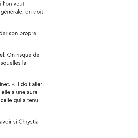
 l’on veut
n générale, on doit
nder son propre
uel. On risque de
esquelles la
t. « Il doit aller
 elle a une aura
celle qui a tenu
avoir si Chrystia