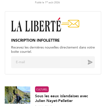
er
Publié le 1
août 2026
INSCRIPTION INFOLETTRE
Recevez les dernières nouvelles directement dans votre
boite courriel.
E
Envoyer
m
a
i
l
*
CULTUREL
Sous les eaux islandaises avec
Julien Nayet-Pelletier