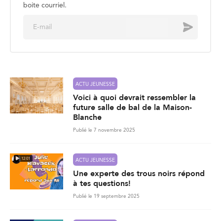
boite courriel.
E
Envoyer
m
a
i
l
*
ACTU JEUNESSE
Voici à quoi devrait ressembler la
future salle de bal de la Maison-
Blanche
Publié le 7 novembre 2025
12:01
ACTU JEUNESSE
Une experte des trous noirs répond
à tes questions!
Publié le 19 septembre 2025