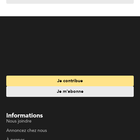
Je contribue
Je m'abonne
Informations
Nous joindre
Annoncez chez nous
À propos
Services
Travailler à La Liberté
Emplois en français