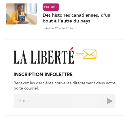
CULTUREL
Des histoires canadiennes, d’un
bout à l’autre du pays
er
Publié le 1
août 2026
INSCRIPTION INFOLETTRE
Recevez les dernières nouvelles directement dans votre
boite courriel.
E
Envoyer
m
a
i
l
*