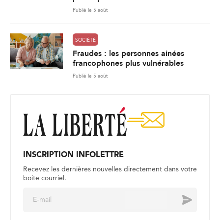
Publié le 5 août
SOCIÉTÉ
Fraudes : les personnes ainées
francophones plus vulnérables
Publié le 5 août
INSCRIPTION INFOLETTRE
Recevez les dernières nouvelles directement dans votre
boite courriel.
E
Envoyer
m
a
i