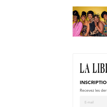
INSCRIPTI
Recevez les der
E
m