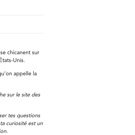
 se chicanent sur
États-Unis.
qu’on appelle la
e sur le site des
ser tes questions
a curiosité est un
ion
.