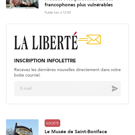
francophones plus vulnérables
Publié hier à 12:00
INSCRIPTION INFOLETTRE
Recevez les dernières nouvelles directement dans votre
boite courriel.
E
Envoyer
m
a
i
l
*
SOCIÉTÉ
Le Musée de Saint-Boniface