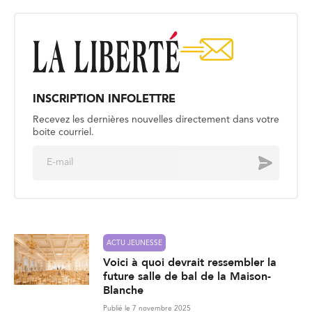
INSCRIPTION INFOLETTRE
Recevez les dernières nouvelles directement dans votre
boite courriel.
E
Envoyer
m
a
i
l
*
ACTU JEUNESSE
Voici à quoi devrait ressembler la
future salle de bal de la Maison-
Blanche
Publié le 7 novembre 2025