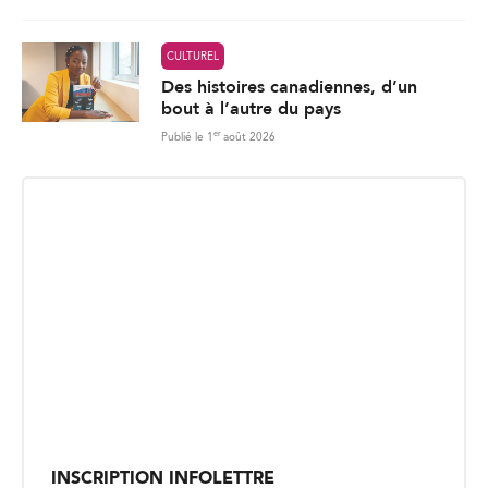
CULTUREL
Des histoires canadiennes, d’un
bout à l’autre du pays
er
Publié le 1
août 2026
INSCRIPTION INFOLETTRE
Recevez les dernières nouvelles directement dans votre
boite courriel.
E
Envoyer
m
a
i
l