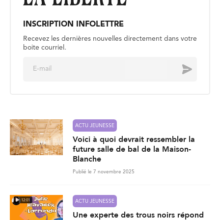
INSCRIPTION INFOLETTRE
Recevez les dernières nouvelles directement dans votre
boite courriel.
E
Envoyer
m
a
i
l
*
ACTU JEUNESSE
Voici à quoi devrait ressembler la
future salle de bal de la Maison-
Blanche
Publié le 7 novembre 2025
12:01
ACTU JEUNESSE
Une experte des trous noirs répond