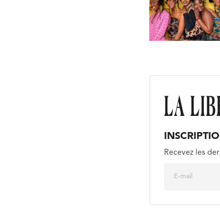
INSCRIPTI
Recevez les der
E
m
a
i
l
*