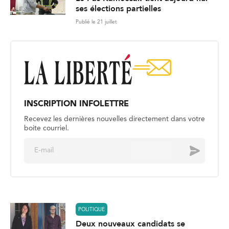
ses élections partielles
Publié le 21 juillet
INSCRIPTION INFOLETTRE
Recevez les dernières nouvelles directement dans votre
boite courriel.
E
Envoyer
m
a
i
l
*
POLITIQUE
Deux nouveaux candidats se