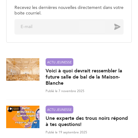
Recevez les dernières nouvelles directement dans votre
boite courriel.
E
Envoyer
m
a
i
l
*
ACTU JEUNESSE
Voici à quoi devrait ressembler la
future salle de bal de la Maison-
Blanche
Publié le 7 novembre 2025
12:01
ACTU JEUNESSE
Une experte des trous noirs répond
à tes questions!
Publié le 19 septembre 2025