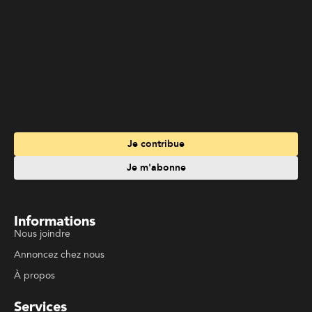
Informations
Nous joindre
Annoncez chez nous
À propos
Services
Travailler à La Liberté
Emplois en français
Archives
Suivez La Liberté
Code de conduite