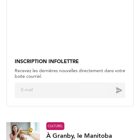
INSCRIPTION INFOLETTRE
Recevez les dernières nouvelles directement dans votre
boite courriel.
E
Envoyer
m
a
i
l
*
CULTUREL
À Granby, le Manitoba
francophone au micro
Publié le 5 août
CULTUREL
Asher Lopez : créer sans perdre
son authenticité